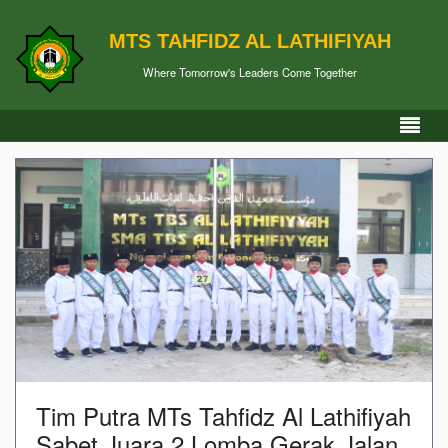
MTS TAHFIDZ AL LATHIFIYAH
Where Tomorrow's Leaders Come Together
Tim Putra MTs Tahfidz Al Lathifiyah
Sabet Juara 2 Lomba Gerak Jalan