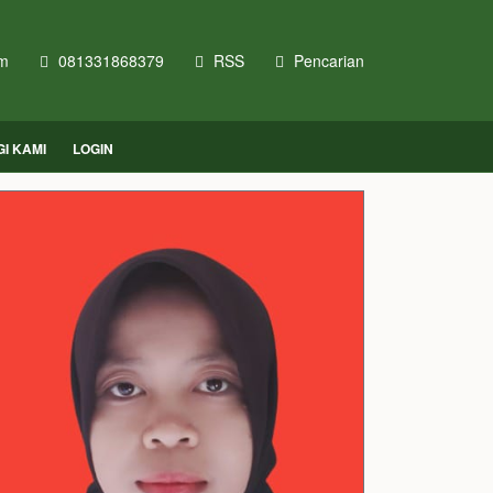
om
081331868379
RSS
Pencarian
I KAMI
LOGIN