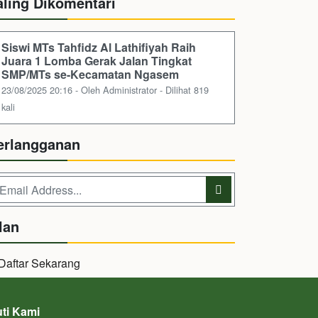
aling Dikomentari
Siswi MTs Tahfidz Al Lathifiyah Raih
Juara 1 Lomba Gerak Jalan Tingkat
SMP/MTs se-Kecamatan Ngasem
23/08/2025 20:16 - Oleh Administrator - Dilihat 819
kali
erlangganan
lan
uti Kami