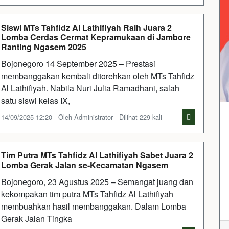
Siswi MTs Tahfidz Al Lathifiyah Raih Juara 2
Lomba Cerdas Cermat Kepramukaan di Jambore
Ranting Ngasem 2025
Bojonegoro 14 September 2025 – Prestasi
membanggakan kembali ditorehkan oleh MTs Tahfidz
Al Lathifiyah. Nabila Nuri Julia Ramadhani, salah
satu siswi kelas IX,
14/09/2025 12:20 - Oleh Administrator - Dilihat 229 kali
Tim Putra MTs Tahfidz Al Lathifiyah Sabet Juara 2
Lomba Gerak Jalan se-Kecamatan Ngasem
Bojonegoro, 23 Agustus 2025 – Semangat juang dan
kekompakan tim putra MTs Tahfidz Al Lathifiyah
membuahkan hasil membanggakan. Dalam Lomba
Gerak Jalan Tingka