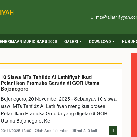
IYAH
mts@allathifiyyah.c
ENERIMAAN MURID BARU 2026
GALERI
DOWNLOAD
HUBUNG
10 Siswa MTs Tahfidz Al Lathifiyah Ikuti
Pelantikan Pramuka Garuda di GOR Utama
Bojonegoro
Bojonegoro, 20 November 2025 - Sebanyak 10 siswa
siswi MTs Tahfidz Al Lathifiyah mengikuti prosesi
Pelantikan Pramuka Garuda yang digelar di GOR
Utama Bojonegoro. Ke
20/11/2025 18:09 - Oleh Administrator - Dilihat 313 kali