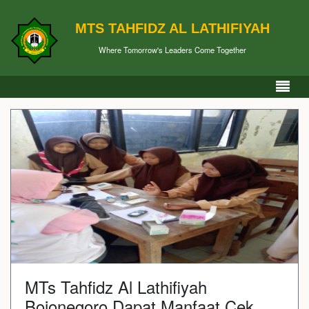
MTS TAHFIDZ AL LATHIFIYAH
Where Tomorrow's Leaders Come Together
MTs Tahfidz Al Lathifiyah
Bojonegoro Dapat Manfaat Cek